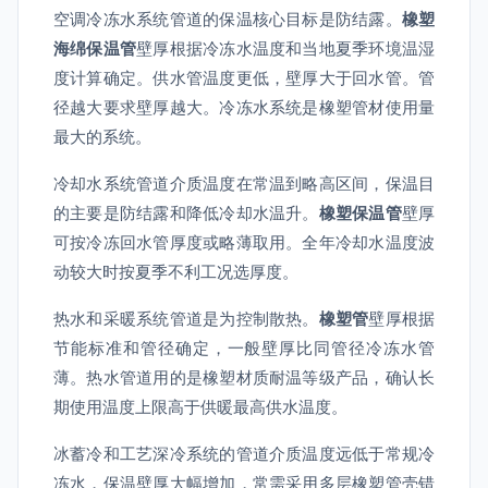
空调冷冻水系统管道的保温核心目标是防结露。
橡塑
海绵保温管
壁厚根据冷冻水温度和当地夏季环境温湿
度计算确定。供水管温度更低，壁厚大于回水管。管
径越大要求壁厚越大。冷冻水系统是橡塑管材使用量
最大的系统。
冷却水系统管道介质温度在常温到略高区间，保温目
的主要是防结露和降低冷却水温升。
橡塑保温管
壁厚
可按冷冻回水管厚度或略薄取用。全年冷却水温度波
动较大时按夏季不利工况选厚度。
热水和采暖系统管道是为控制散热。
橡塑管
壁厚根据
节能标准和管径确定，一般壁厚比同管径冷冻水管
薄。热水管道用的是橡塑材质耐温等级产品，确认长
期使用温度上限高于供暖最高供水温度。
冰蓄冷和工艺深冷系统的管道介质温度远低于常规冷
冻水，保温壁厚大幅增加，常需采用多层橡塑管壳错