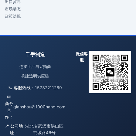
出口贸易
市场动态
政策法规
千手制造
微信客
服
连接工厂与采购商
构建透明供应链
📞 客服热线：
15732211269
📧
商务
qianshou@1000hand.com
合
作：
📍 公司地
湖北省武汉市洪山区
址：
书城路46号