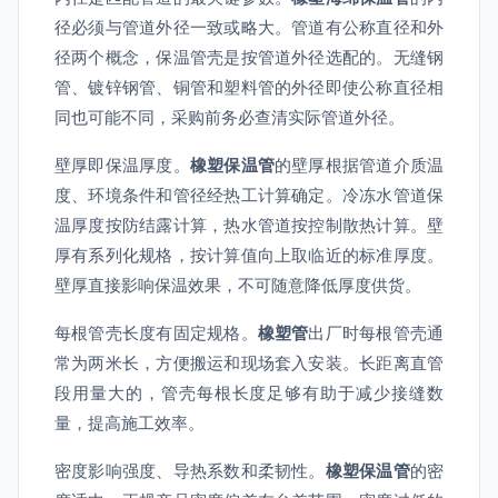
径必须与管道外径一致或略大。管道有公称直径和外
径两个概念，保温管壳是按管道外径选配的。无缝钢
管、镀锌钢管、铜管和塑料管的外径即使公称直径相
同也可能不同，采购前务必查清实际管道外径。
壁厚即保温厚度。
橡塑保温管
的壁厚根据管道介质温
度、环境条件和管径经热工计算确定。冷冻水管道保
温厚度按防结露计算，热水管道按控制散热计算。壁
厚有系列化规格，按计算值向上取临近的标准厚度。
壁厚直接影响保温效果，不可随意降低厚度供货。
每根管壳长度有固定规格。
橡塑管
出厂时每根管壳通
常为两米长，方便搬运和现场套入安装。长距离直管
段用量大的，管壳每根长度足够有助于减少接缝数
量，提高施工效率。
密度影响强度、导热系数和柔韧性。
橡塑保温管
的密