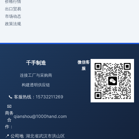
价格行情
出口贸易
市场动态
政策法规
千手制造
微信客
服
连接工厂与采购商
构建透明供应链
📞 客服热线：
15732211269
📧
商务
qianshou@1000hand.com
合
作：
📍 公司地
湖北省武汉市洪山区