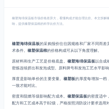
橡塑海绵保温板市场价格差异大，看懂构成才能合理比价。本文拆解
响，提供橡塑保温棉的科学比价方法。
橡塑海绵保温板
的采购报价往往因规格和厂家不同而差
术条件。
橡塑保温棉
的价格构成可从以下角度理解。
原材料和生产工艺是价格底盘。
橡塑海绵保温板
以合成
密炼连续挤出和发泡成型。原料牌号和发泡工艺水平影
厚度是影响单价的主要变量。
橡塑板
的厚度每增加一档
一致才能对比。
密度和阻燃等级影响配方成本。
橡塑保温板
的密度适中
配方和工艺成本高于B2级，严格按照消防设计要求选用