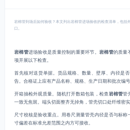
岩棉管到场后如何验收？本文列出岩棉管进场验收的检查清单，包括
口。
岩棉管
进场验收是质量控制的重要环节。
岩棉管
的质量
项开展以下检查。
首先核对送货单据。货品规格、数量、壁厚、内径是否
告。合格证上应有产品名称、规格、生产日期和批次编
开箱抽检外观质量。随机打开数箱包装，检查
岩棉管
管
一致无焦斑。端头切面整齐无掉角，管壳切口处纤维密
尺寸校核是验收重点。用卷尺测量管壳内径是否与标称
寸偏差在标准允差范围之内方可接收。