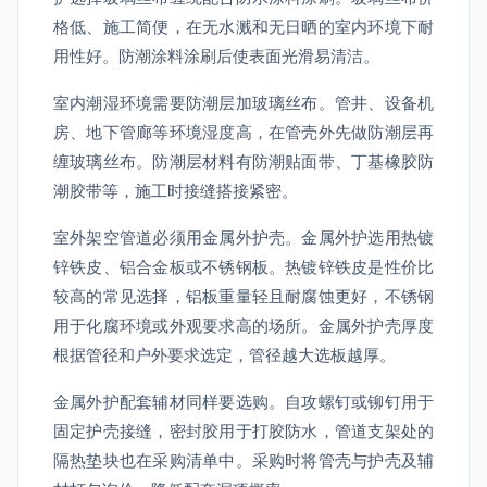
格低、施工简便，在无水溅和无日晒的室内环境下耐
用性好。防潮涂料涂刷后使表面光滑易清洁。
室内潮湿环境需要防潮层加玻璃丝布。管井、设备机
房、地下管廊等环境湿度高，在管壳外先做防潮层再
缠玻璃丝布。防潮层材料有防潮贴面带、丁基橡胶防
潮胶带等，施工时接缝搭接紧密。
室外架空管道必须用金属外护壳。金属外护选用热镀
锌铁皮、铝合金板或不锈钢板。热镀锌铁皮是性价比
较高的常见选择，铝板重量轻且耐腐蚀更好，不锈钢
用于化腐环境或外观要求高的场所。金属外护壳厚度
根据管径和户外要求选定，管径越大选板越厚。
金属外护配套辅材同样要选购。自攻螺钉或铆钉用于
固定护壳接缝，密封胶用于打胶防水，管道支架处的
隔热垫块也在采购清单中。采购时将管壳与护壳及辅