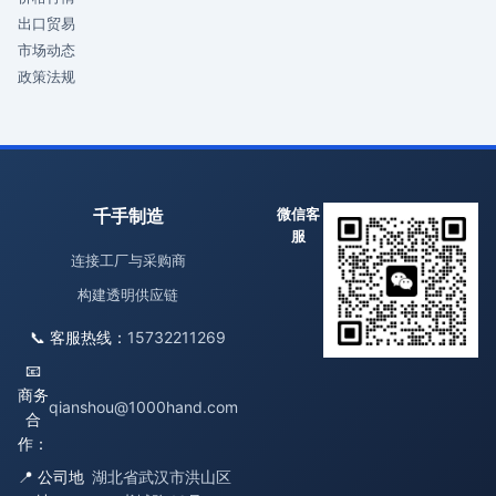
出口贸易
市场动态
政策法规
千手制造
微信客
服
连接工厂与采购商
构建透明供应链
📞 客服热线：
15732211269
📧
商务
qianshou@1000hand.com
合
作：
📍 公司地
湖北省武汉市洪山区