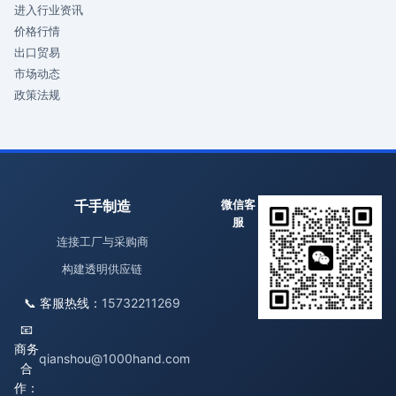
进入行业资讯
价格行情
出口贸易
市场动态
政策法规
千手制造
微信客
服
连接工厂与采购商
构建透明供应链
📞 客服热线：
15732211269
📧
商务
qianshou@1000hand.com
合
作：