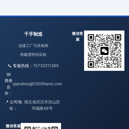
千手制造
微信客
服
连接工厂与采购商
构建透明供应链
📞 客服热线：
15732211269
📧
商务
qianshou@1000hand.com
合
作：
📍 公司地
湖北省武汉市洪山区
址：
书城路46号
微信客服