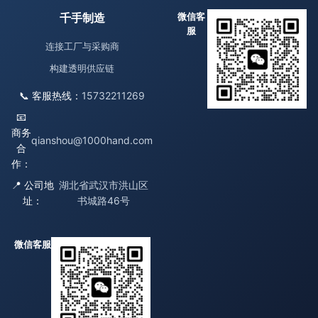
千手制造
微信客
服
连接工厂与采购商
构建透明供应链
📞 客服热线：
15732211269
📧
商务
qianshou@1000hand.com
合
作：
📍 公司地
湖北省武汉市洪山区
址：
书城路46号
微信客服