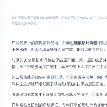
室外高温管道用硅酸铝针刺毯保温，防潮做不好几年就失效了。本文
何做到长期不吸湿。
厂区管廊上的高温蒸汽管道，外面包
硅酸铝针刺毯
保温
不吸水的，但水会填满纤维之间空隙，把保温效果冲到
防潮的关键是把水汽挡在保温层外面。第一层防线是外
接，水平管道纵向搭口朝下，垂直管道上方搭口压在下
第二层防线是端头的密封处理。管道保温在法兰、阀门
汽从这里接触纤维截面后顺着毛细现象往保温层里面走
管道底部如果常年有冷凝水或盐水溅入的情况，可采用
日常巡检是防潮的后续保证。每年雨季前用红外热像看