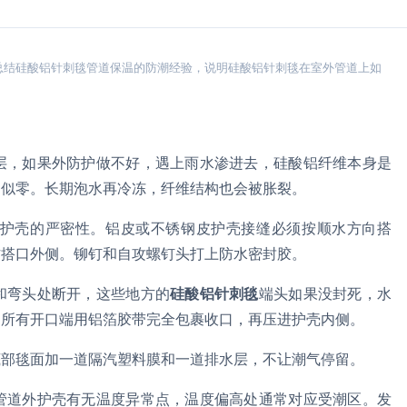
总结硅酸铝针刺毯管道保温的防潮经验，说明硅酸铝针刺毯在室外管道上如
层，如果外防护做不好，遇上雨水渗进去，硅酸铝纤维本身是
近似零。长期泡水再冷冻，纤维结构也会被胀裂。
护壳的严密性。铝皮或不锈钢皮护壳接缝必须按顺水方向搭
方搭口外侧。铆钉和自攻螺钉头打上防水密封胶。
和弯头处断开，这些地方的
硅酸铝针刺毯
端头如果没封死，水
。所有开口端用铝箔胶带完全包裹收口，再压进护壳内侧。
底部毯面加一道隔汽塑料膜和一道排水层，不让潮气停留。
管道外护壳有无温度异常点，温度偏高处通常对应受潮区。发