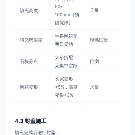
50-
填充高度
尺量
100mm（预
留沉降）
手摇网箱无
填充密实度
现场试验
明显晃动
大小搭配，
石块分布
目测
无集中空隙
长宽变形
网箱变形
<5%，高度
尺量
变形<3%
4.3 封盖施工
填充完成后进行封盖：