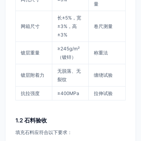
量
长±5%，宽
网箱尺寸
±3%，高
卷尺测量
±3%
≥245g/m²
镀层重量
称重法
（镀锌）
无脱落、无
镀层附着力
缠绕试验
裂纹
抗拉强度
≥400MPa
拉伸试验
1.2 石料验收
填充石料应符合以下要求：