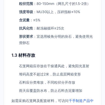
粒径范围
：80-150mm（网孔尺寸的1.5-2倍）
强度等级
：MU30以上，压碎指标≤10%
含泥量
：≤5%
抗风化性
：耐冻融循环≥25次
形状要求
：宜选用棱角分明的块石，避免使用光
滑卵石
1.3 材料存放
石笼网箱应存放在干燥通风处，避免阳光直射
堆码高度不超过2米，防止底层网箱变形
石料应分类堆放，不同粒径分开存放
雨天应覆盖防水布，防止石料含泥量增加
如需采购石笼网及配套材料，可访问
千手制造产品中