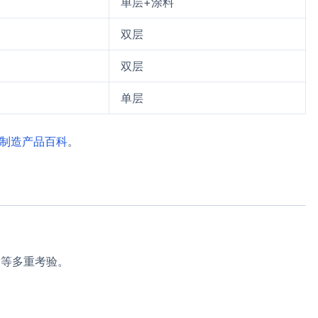
单层+涂料
双层
双层
单层
制造产品百科
。
刷等多重考验。