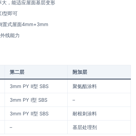
率大，能适应屋面基层变形
区I型即可
倒置式屋面4mm+3mm
紫外线能力
第二层
附加层
3mm PY II型 SBS
聚氨酯涂料
3mm PY I型 SBS
–
3mm PY II型 SBS
耐根刺涂料
–
基层处理剂