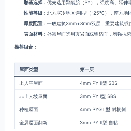
胎基选择
：优先选用聚酯胎（PY），强度高、延伸
性能等级
：北方寒冷地区选II型（-25℃），南方地
厚度配置
：一般建筑3mm+3mm双层，重要建筑或
表面材料
：外露屋面选用页岩面或铝箔面，增强抗
推荐组合
：
屋面类型
第一层
上人平屋面
4mm PY II型 SBS
非上人坡屋面
3mm PY I型 SBS
种植屋面
4mm PYG II型 耐根刺
金属屋面翻新
3mm PY II型 自粘