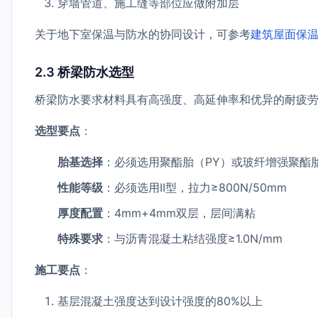
穿墙管道、施工缝等部位应做附加层
关于地下室保温与防水的协同设计，可参考
建筑屋面保
2.3 桥梁防水选型
桥梁防水要求材料具有高强度、高延伸率和优异的耐疲
选型要点
：
胎基选择
：必须选用聚酯胎（PY）或玻纤增强聚酯胎
性能等级
：必须选用II型，拉力≥800N/50mm
厚度配置
：4mm+4mm双层，层间满粘
特殊要求
：与沥青混凝土粘结强度≥1.0N/mm
施工要点
：
基层混凝土强度达到设计强度的80%以上