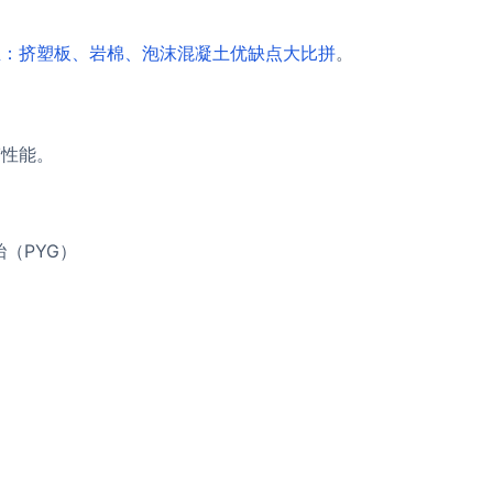
温：挤塑板、岩棉、泡沫混凝土优缺点大比拼
。
劳性能。
（PYG）