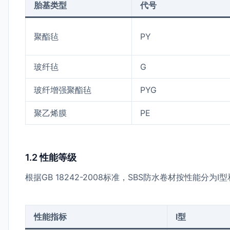
胎基类型
代号
聚酯毡
PY
玻纤毡
G
玻纤增强聚酯毡
PYG
聚乙烯膜
PE
1.2 性能等级
根据GB 18242-2008标准，SBS防水卷材按性能分为I型
性能指标
I型