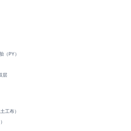
胎（PY）
双层
或土工布）
墙）