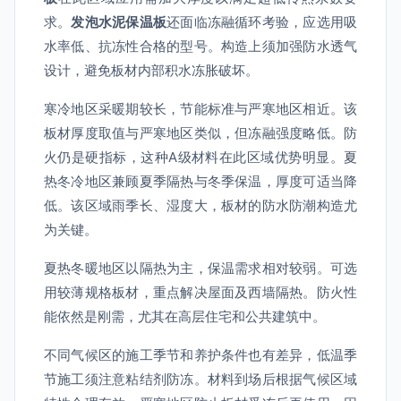
求。
发泡水泥保温板
还面临冻融循环考验，应选用吸
水率低、抗冻性合格的型号。构造上须加强防水透气
设计，避免板材内部积水冻胀破坏。
寒冷地区采暖期较长，节能标准与严寒地区相近。该
板材厚度取值与严寒地区类似，但冻融强度略低。防
火仍是硬指标，这种A级材料在此区域优势明显。夏
热冬冷地区兼顾夏季隔热与冬季保温，厚度可适当降
低。该区域雨季长、湿度大，板材的防水防潮构造尤
为关键。
夏热冬暖地区以隔热为主，保温需求相对较弱。可选
用较薄规格板材，重点解决屋面及西墙隔热。防火性
能依然是刚需，尤其在高层住宅和公共建筑中。
不同气候区的施工季节和养护条件也有差异，低温季
节施工须注意粘结剂防冻。材料到场后根据气候区域