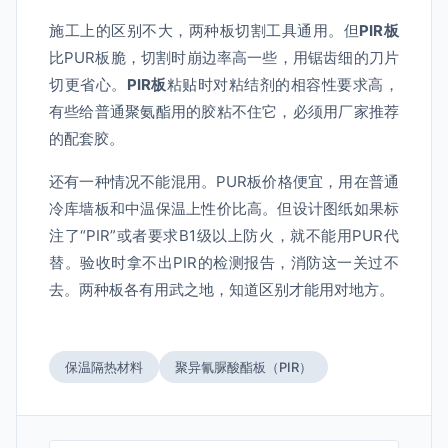
施工上的区别不大，两种板切割工具通用。但
PIR板
比PUR板脆，切割时崩边率高一些，用锯齿细的刀片
切更省心。
PIR板
粘贴时对粘结剂的相容性要求高，
有些给普通聚氨酯用的胶粘不住它，必须用厂家推荐
的配套胶。
还有一种情况不能混用。PUR板价格便宜，用在普通
冷库墙板和中温保温上性价比高。但设计图纸如果标
注了“PIR”或者要求B1级以上防火，就不能用PUR代
替。验收时拿不出PIR的检测报告，消防这一关过不
去。两种板各有用武之地，知道区别才能用对地方。
保温隔热材料
聚异氰脲酸酯板（PIR）