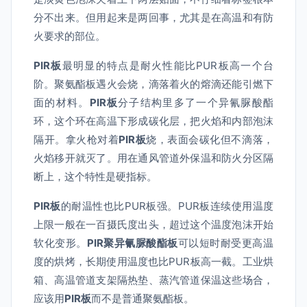
分不出来。但用起来是两回事，尤其是在高温和有防
火要求的部位。
PIR板
最明显的特点是耐火性能比PUR板高一个台
阶。聚氨酯板遇火会烧，滴落着火的熔滴还能引燃下
面的材料。
PIR板
分子结构里多了一个异氰脲酸酯
环，这个环在高温下形成碳化层，把火焰和内部泡沫
隔开。拿火枪对着
PIR板
烧，表面会碳化但不滴落，
火焰移开就灭了。用在通风管道外保温和防火分区隔
断上，这个特性是硬指标。
PIR板
的耐温性也比PUR板强。PUR板连续使用温度
上限一般在一百摄氏度出头，超过这个温度泡沫开始
软化变形。
PIR聚异氰脲酸酯板
可以短时耐受更高温
度的烘烤，长期使用温度也比PUR板高一截。工业烘
箱、高温管道支架隔热垫、蒸汽管道保温这些场合，
应该用
PIR板
而不是普通聚氨酯板。