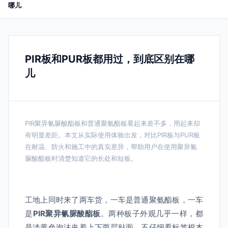
哪儿
PIR板和PUR板都用过，到底区别在哪
儿
PIR聚异氰脲酸酯板和普通聚氨酯板看起来差不多，用起来却
有明显差距。本文从实际使用体验出发，对比PIR板与PUR板
在耐温、防火和施工中的真实差异，帮助用户在使用聚异氰
脲酸酯板时清楚知道它的长处和短板。
工地上同时来了两车货，一车是普通聚氨酯板，一车
是
PIR聚异氰脲酸酯板
。两种板子外观几乎一样，都
是淡黄色泡沫夹着上下两层贴面，不仔细看标签根本