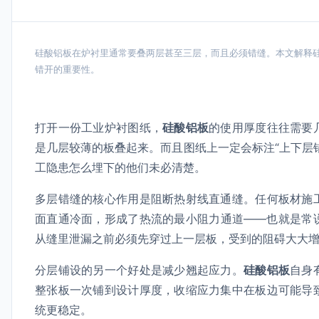
硅酸铝板在炉衬里通常要叠两层甚至三层，而且必须错缝。本文解释
错开的重要性。
打开一份工业炉衬图纸，
硅酸铝板
的使用厚度往往需要
是几层较薄的板叠起来。而且图纸上一定会标注“上下层
工隐患怎么埋下的他们未必清楚。
多层错缝的核心作用是阻断热射线直通缝。任何板材施
面直通冷面，形成了热流的最小阻力通道——也就是常
从缝里泄漏之前必须先穿过上一层板，受到的阻碍大大
分层铺设的另一个好处是减少翘起应力。
硅酸铝板
自身
整张板一次铺到设计厚度，收缩应力集中在板边可能导
统更稳定。