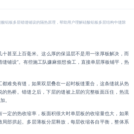
硅酸铝板多层错缝铺设的隔热原理，帮助用户理解硅酸铝板多层结构中缝隙
几十甚至上百毫米。这么厚的保温层不是用一张厚板解决，而
错缝铺设”。有些施工队嫌麻烦想偷工，直接单层厚板铺平，热
工都难免有缝，如果双层叠在一起时板缝重合，这条缝就从热
说的热桥。错缝之后，下层的缝被上层的完整板面压住，热流
增加。
有一定的热收缩率，板面积很大时单层板的收缩量也大，如果
致局部拱起。多层薄板分层释放，每层收缩各自平衡，整体系