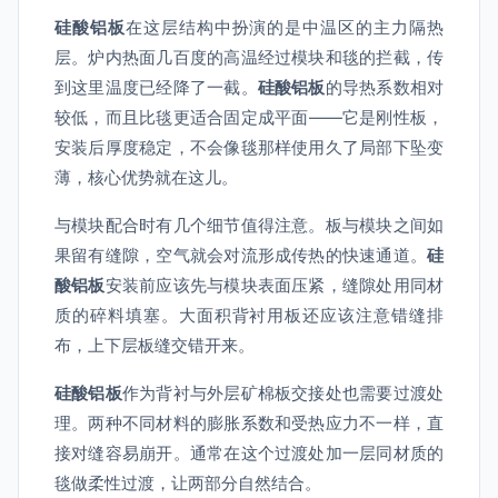
硅酸铝板
在这层结构中扮演的是中温区的主力隔热
层。炉内热面几百度的高温经过模块和毯的拦截，传
到这里温度已经降了一截。
硅酸铝板
的导热系数相对
较低，而且比毯更适合固定成平面——它是刚性板，
安装后厚度稳定，不会像毯那样使用久了局部下坠变
薄，核心优势就在这儿。
与模块配合时有几个细节值得注意。板与模块之间如
果留有缝隙，空气就会对流形成传热的快速通道。
硅
酸铝板
安装前应该先与模块表面压紧，缝隙处用同材
质的碎料填塞。大面积背衬用板还应该注意错缝排
布，上下层板缝交错开来。
硅酸铝板
作为背衬与外层矿棉板交接处也需要过渡处
理。两种不同材料的膨胀系数和受热应力不一样，直
接对缝容易崩开。通常在这个过渡处加一层同材质的
毯做柔性过渡，让两部分自然结合。