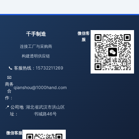
千手制造
微信客
服
连接工厂与采购商
构建透明供应链
📞 客服热线：
15732211269
📧
商务
qianshou@1000hand.com
合
作：
📍 公司地
湖北省武汉市洪山区
址：
书城路46号
微信客服