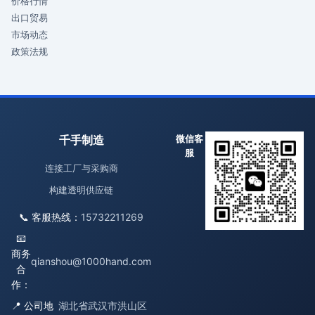
价格行情
出口贸易
市场动态
政策法规
千手制造
微信客
服
连接工厂与采购商
构建透明供应链
📞 客服热线：
15732211269
📧
商务
qianshou@1000hand.com
合
作：
📍 公司地
湖北省武汉市洪山区