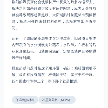
剧烈的温度变化会使板材产生反复的热胀冷缩应力。
板块之间如果贴得太紧没有留伸缩缝，应力无处释放
就会导致局部起拱起鼓。大面铺贴时按照标准预留板
缝，板缝用弹性密封材料处理，给板材留出呼吸空
间。
还有一个原因是基层墙体含水率过高。旧改项目墙体
内部积存的水分慢慢向外蒸发，水汽压力在板材背后
积聚形成鼓包。旧墙做保温前一定要给墙体足够的通
风干燥时间。
排查起鼓问题时按这个顺序逐一确认：粘结面积够不
够、板面有没有清灰、板缝留没留、基层干不干燥。
四个因素排除掉三个，剩下那个就是根源。
保温隔热材料
石墨聚苯板（SEPS）