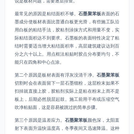
说是板材问题，需要逐层排查。
最常见的原因是粘结面积不够。
石墨聚苯板
表面的石
墨成分使板材表面比普通白板更光滑，有些施工队沿
用白板的粘结手法，胶粘剂涂抹方式和用量不变，实
际粘结面积达不到要求。石墨板的表面特性决定了粘
结时需要适当增大粘结面积率，高层建筑建议达到百
分之六十以上。用点框法粘贴时胶点分布要均匀，不
能只在四角和中心点涂。
第二个原因是板材表面有浮灰没清干净。
石墨聚苯板
切割时会在表面留下一层石墨细粉，这层粉末如果不
扫掉就直接上胶，胶粘剂实际上是粘在粉末上而不是
板上，后期必然脱层起鼓。施工前用干布或压缩空气
吹净粘贴面，这是容易被跳过的简单步骤。
第三个原因是温差应力。
石墨聚苯板
颜色深，太阳直
射下表面升温快温度高，冬季夜间又迅速降温。这种