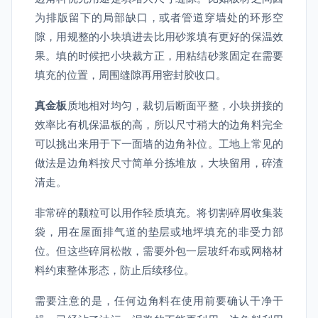
为排版留下的局部缺口，或者管道穿墙处的环形空
隙，用规整的小块填进去比用砂浆填有更好的保温效
果。填的时候把小块裁方正，用粘结砂浆固定在需要
填充的位置，周围缝隙再用密封胶收口。
真金板
质地相对均匀，裁切后断面平整，小块拼接的
效率比有机保温板的高，所以尺寸稍大的边角料完全
可以挑出来用于下一面墙的边角补位。工地上常见的
做法是边角料按尺寸简单分拣堆放，大块留用，碎渣
清走。
非常碎的颗粒可以用作轻质填充。将切割碎屑收集装
袋，用在屋面排气道的垫层或地坪填充的非受力部
位。但这些碎屑松散，需要外包一层玻纤布或网格材
料约束整体形态，防止后续移位。
需要注意的是，任何边角料在使用前要确认干净干