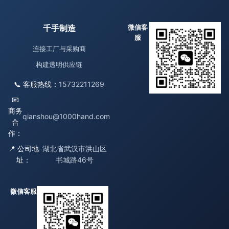
千手制造
微信客
服
连接工厂与采购商
构建透明供应链
📞 客服热线：
15732211269
📧
商务
qianshou@1000hand.com
合
作：
📍 公司地
湖北省武汉市洪山区
址：
书城路46号
微信客服