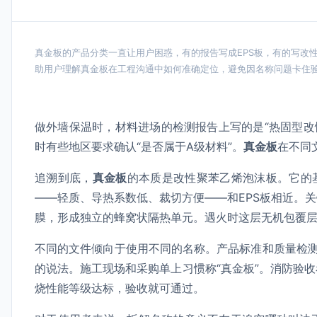
真金板的产品分类一直让用户困惑，有的报告写成EPS板，有的写改
助用户理解真金板在工程沟通中如何准确定位，避免因名称问题卡住
做外墙保温时，材料进场的检测报告上写的是“热固型改性
时有些地区要求确认“是否属于A级材料”。
真金板
在不同
追溯到底，
真金板
的本质是改性聚苯乙烯泡沫板。它的
——轻质、导热系数低、裁切方便——和EPS板相近。
膜，形成独立的蜂窝状隔热单元。遇火时这层无机包覆层
不同的文件倾向于使用不同的名称。产品标准和质量检测
的说法。施工现场和采购单上习惯称“真金板”。消防验
烧性能等级达标，验收就可通过。