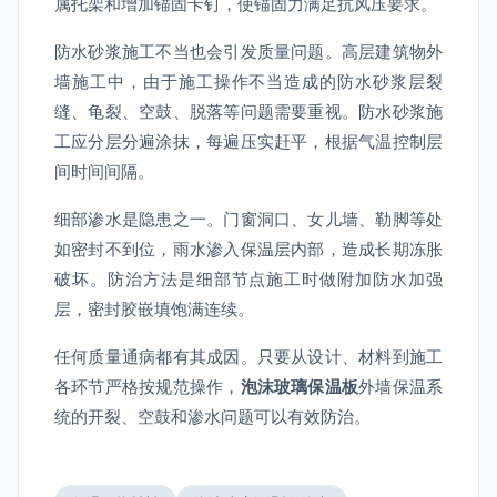
属托架和增加锚固卡钉，使锚固力满足抗风压要求。
防水砂浆施工不当也会引发质量问题。高层建筑物外
墙施工中，由于施工操作不当造成的防水砂浆层裂
缝、龟裂、空鼓、脱落等问题需要重视。防水砂浆施
工应分层分遍涂抹，每遍压实赶平，根据气温控制层
间时间间隔。
细部渗水是隐患之一。门窗洞口、女儿墙、勒脚等处
如密封不到位，雨水渗入保温层内部，造成长期冻胀
破坏。防治方法是细部节点施工时做附加防水加强
层，密封胶嵌填饱满连续。
任何质量通病都有其成因。只要从设计、材料到施工
各环节严格按规范操作，
泡沫玻璃保温板
外墙保温系
统的开裂、空鼓和渗水问题可以有效防治。