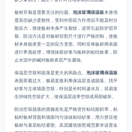
板材开裂是需要关注的问题。
泡沫玻璃保温板
本身强
度高但缺少柔韧性，受到外部应力作用后不能及时分
散应力，致使板材本身产生裂纹，进而引起防护层开
裂。防治方法是对板材切割尺寸进行严格控制，使板
材本身能承受一定的应力变形。同时应将板材两表面
进行界面处理，增强抹面砂浆与板材的粘结效果，防
止水泥中的碱对板材表层产生腐蚀。
保温层空鼓和脱落是更大的风险点。
泡沫玻璃保温板
表面荷载过大，极易直接剥离保温层造成脱落。找平
砂浆与主体墙面空鼓，特别是长时间渗水后，容易发
生持续性空鼓扩大，使保温层连带空鼓或局部破坏。
防治空鼓脱落的措施首先是严格管控粘结面积率，粘
贴时板材背面和墙面均匀涂抹粘结砂浆，用力挤压使
板材与基层粘结紧密。高层建筑按照规范要求设置金