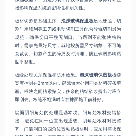
接影响保温系统的密闭性和耐久性。
板材切割是基础工序。
泡沫玻璃保温板
质地硬脆，切
割时用锋利美工刀或电动切割工具配合导轨切割最为
规范，确保切口平整无崩口。当遇到不能整块粘贴
时，需事先量好尺寸，就地按所需尺寸锯割，不可随
意裁切。切割产生的碎屑及时清理，防止碎屑影响粘
贴平整度。
板缝处理关系保温和防水效果。
泡沫玻璃保温板
板缝
宽度控制在2mm以内，缝隙较大处用同类材料碎条填
塞。板块之间粘紧贴实，多余的粘结砂浆挤出时应立
即刮去。板缝不饱满时应在抹面施工前补好。
墙面阴阳角处的处理是基本功。阳角处板材交错搭
接，避免在同一位置出现通缝。阴角处板材对接整
齐。门窗洞口的四角位置粘贴板材时，应采用整块保