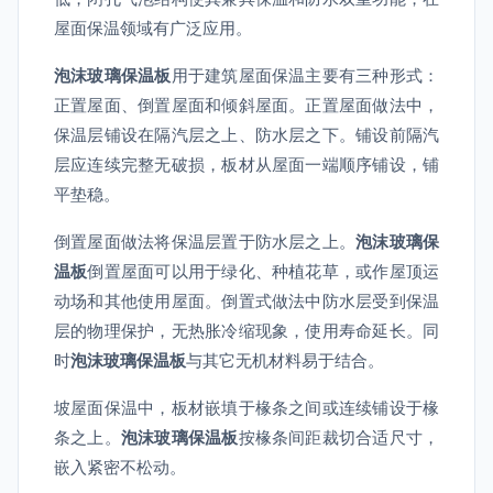
屋面保温领域有广泛应用。
泡沫玻璃保温板
用于建筑屋面保温主要有三种形式：
正置屋面、倒置屋面和倾斜屋面。正置屋面做法中，
保温层铺设在隔汽层之上、防水层之下。铺设前隔汽
层应连续完整无破损，板材从屋面一端顺序铺设，铺
平垫稳。
倒置屋面做法将保温层置于防水层之上。
泡沫玻璃保
温板
倒置屋面可以用于绿化、种植花草，或作屋顶运
动场和其他使用屋面。倒置式做法中防水层受到保温
层的物理保护，无热胀冷缩现象，使用寿命延长。同
时
泡沫玻璃保温板
与其它无机材料易于结合。
坡屋面保温中，板材嵌填于椽条之间或连续铺设于椽
条之上。
泡沫玻璃保温板
按椽条间距裁切合适尺寸，
嵌入紧密不松动。