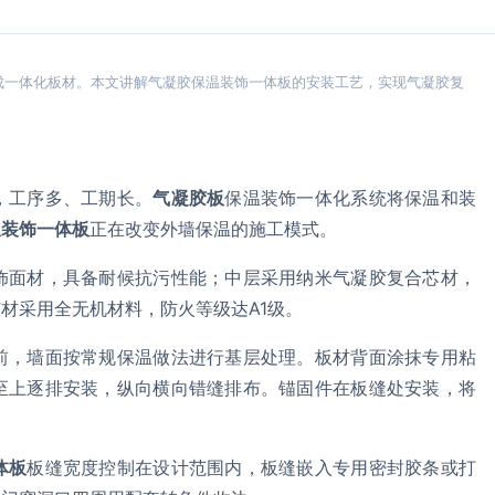
成一体化板材。本文讲解气凝胶保温装饰一体板的安装工艺，实现气凝胶复
，工序多、工期长。
气凝胶板
保温装饰一体化系统将保温和装
温装饰一体板
正在改变外墙保温的施工模式。
饰面材，具备耐候抗污性能；中层采用纳米气凝胶复合芯材，
材采用全无机材料，防火等级达A1级。
前，墙面按常规保温做法进行基层处理。板材背面涂抹专用粘
至上逐排安装，纵向横向错缝排布。锚固件在板缝处安装，将
体板
板缝宽度控制在设计范围内，板缝嵌入专用密封胶条或打