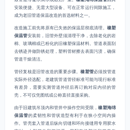
安装便捷、无需大型设备、可在正常运行间隙施工，
成为老旧管道保温改造的首选材料之一。
改造施工前先将原有已失效的保温层彻底清理。
橡塑
保温管
安装前，旧管外壁须清理干净，去除老化的岩
棉、玻璃棉或已粉化的旧橡塑保温材料。管道表面刮
去锈迹并做防锈处理，塑料管材擦去表面污渍，确保
管道干燥清洁。
管径复核是旧管改造的重要步骤。
橡塑管
必须按管道
实际外径选配，老建筑管道管径标准可能与现行标准
有差异，需要实测管道外径后再订购对应内径的管
壳，不可仅凭图纸或公称直径直接采购。
由于旧建筑吊顶内和管井中操作空间受限，
橡塑海绵
保温管
的柔韧性和管状造型有利于在狭小空间内操
作。管壳套入管道后纵向切缝和环向接缝用专用胶水