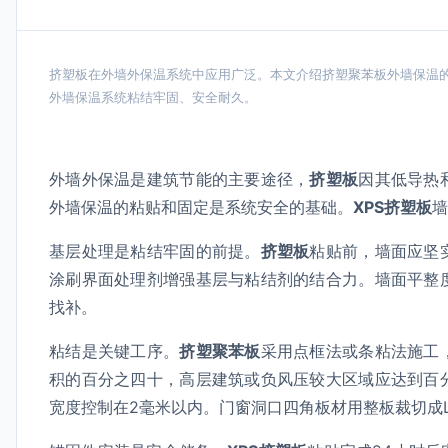
挤塑板在外墙外保温系统中应用广泛。本文介绍挤塑聚苯板外墙保温的
外墙保温系统粘结牢固、安全耐久。
外墙外保温是建筑节能的主要途径，
挤塑板
因其低导热
外墙保温的粘贴和固定是系统安全的基础。
XPS挤塑板
墙
基层处理是粘结牢固的前提。
挤塑板
粘贴前，墙面应坚
涂刷界面处理剂增强基层与粘结剂的结合力。墙面平整
找补。
粘结是关键工序。
挤塑聚苯板
采用点框法或条粘法施工
积的百分之四十，高层建筑或负风压较大区域应达到百
宽度控制在2毫米以内。门窗洞口四角板材用整板裁切成