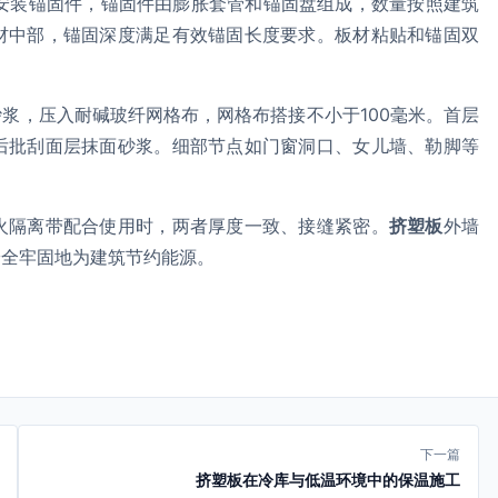
后安装锚固件，锚固件由膨胀套管和锚固盘组成，数量按照建筑
材中部，锚固深度满足有效锚固长度要求。板材粘贴和锚固双
浆，压入耐碱玻纤网格布，网格布搭接不小于100毫米。首层
后批刮面层抹面砂浆。细部节点如门窗洞口、女儿墙、勒脚等
火隔离带配合使用时，两者厚度一致、接缝紧密。
挤塑板
外墙
安全牢固地为建筑节约能源。
下一篇
挤塑板在冷库与低温环境中的保温施工