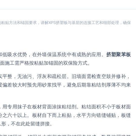
粘贴方法和锚固要求，讲解XPS挤塑板与基层的连接工艺和细部处理，确保
和低吸水优势，在外墙保温系统中有成熟的应用。
挤塑聚苯板
面施工需严格按粘贴加锚固的双保险方式。
实平整，无油污、浮灰和疏松层。旧墙面需检查空鼓并修补，
度偏差较大时预先用砂浆找平，避免后期靠粘结剂厚薄不均来
，用专用抹子在板材背面涂抹粘结剂。粘结面积不小于板材面
分之六十以上。板材自下而上粘贴，水平方向错缝铺贴，板缝
L形，不在此处留缝拼接。