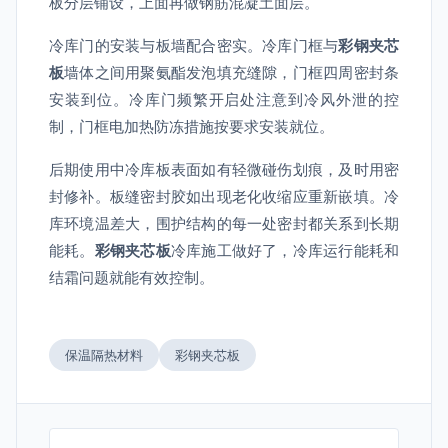
板分层铺设，上面再做钢筋混凝土面层。
冷库门的安装与板墙配合密实。冷库门框与
彩钢夹芯
板
墙体之间用聚氨酯发泡填充缝隙，门框四周密封条
安装到位。冷库门频繁开启处注意到冷风外泄的控
制，门框电加热防冻措施按要求安装就位。
后期使用中冷库板表面如有轻微碰伤划痕，及时用密
封修补。板缝密封胶如出现老化收缩应重新嵌填。冷
库环境温差大，围护结构的每一处密封都关系到长期
能耗。
彩钢夹芯板
冷库施工做好了，冷库运行能耗和
结霜问题就能有效控制。
保温隔热材料
彩钢夹芯板