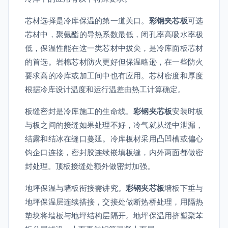
芯材选择是冷库保温的第一道关口。
彩钢夹芯板
可选
芯材中，聚氨酯的导热系数最低，闭孔率高吸水率极
低，保温性能在这一类芯材中拔尖，是冷库面板芯材
的首选。岩棉芯材防火更好但保温略逊，在一些防火
要求高的冷库或加工间中也有应用。芯材密度和厚度
根据冷库设计温度和运行温差由热工计算确定。
板缝密封是冷库施工的生命线。
彩钢夹芯板
安装时板
与板之间的接缝如果处理不好，冷气就从缝中泄漏，
结露和结冰在缝口蔓延。冷库板材采用凸凹槽或偏心
钩企口连接，密封胶连续嵌填板缝，内外两面都做密
封处理。顶板接缝处额外做密封加强。
地坪保温与墙板衔接需讲究。
彩钢夹芯板
墙板下垂与
地坪保温层连续搭接，交接处做断热桥处理，用隔热
垫块将墙板与地坪结构层隔开。地坪保温用挤塑聚苯