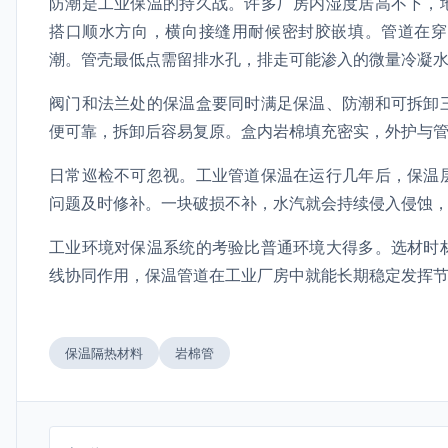
防潮是工业保温的持久战。许多厂房内湿度居高不下，
搭口顺水方向，横向接缝用耐候密封胶嵌填。管道在穿
潮。管壳最低点需留排水孔，排走可能渗入的微量冷凝
阀门和法兰处的保温盒要同时满足保温、防潮和可拆卸
便可靠，拆卸后容易复原。盒内岩棉填充密实，外护与
日常巡检不可忽视。工业管道保温在运行几年后，保温
问题及时修补。一块破损不补，水汽就会持续侵入侵蚀
工业环境对保温系统的考验比普通环境大得多。选材时
线协同作用，保温管道在工业厂房中就能长期稳定发挥
保温隔热材料
岩棉管