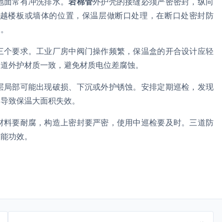
地面常有冲洗排水。
岩棉管
外护壳的接缝必须严密密封，纵向
越楼板或墙体的位置，保温层做断口处理，在断口处密封防
水。
三个要求。工业厂房中阀门操作频繁，保温盒的开合设计应轻
管道外护材质一致，避免材质电位差腐蚀。
层局部可能出现破损、下沉或外护锈蚀。安排定期巡检，发现
，导致保温大面积失效。
材料要耐腐，构造上密封要严密，使用中巡检要及时。三道防
节能功效。