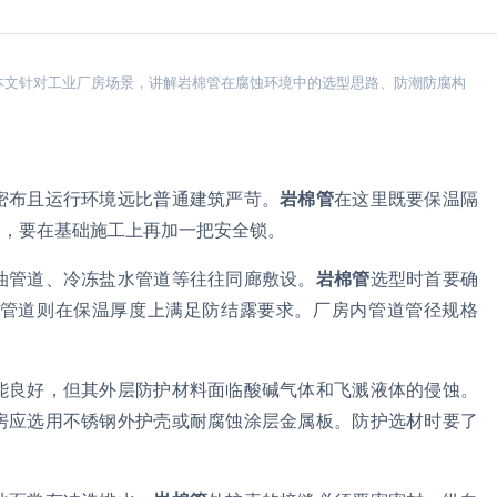
本文针对工业厂房场景，讲解岩棉管在腐蚀环境中的选型思路、防潮防腐构
。
密布且运行环境远比普通建筑严苛。
岩棉管
在这里既要保温隔
护，要在基础施工上再加一把安全锁。
油管道、冷冻盐水管道等往往同廊敷设。
岩棉管
选型时首要确
管道则在保温厚度上满足防结露要求。厂房内管道管径规格
能良好，但其外层防护材料面临酸碱气体和飞溅液体的侵蚀。
房应选用不锈钢外护壳或耐腐蚀涂层金属板。防护选材时要了