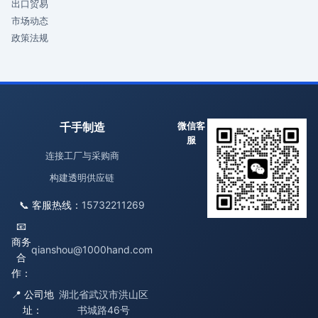
出口贸易
市场动态
政策法规
千手制造
微信客
服
连接工厂与采购商
构建透明供应链
📞 客服热线：
15732211269
📧
商务
qianshou@1000hand.com
合
作：
📍 公司地
湖北省武汉市洪山区
址：
书城路46号