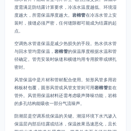
度需满足防结露计算要求，冷冻水温度越低、环境湿
度越大，所需保温厚度越大。
岩棉管
在冷冻水管上安
装时，接缝必须严密，任何缝隙都可能成为结露的起
点。
空调热水管道保温是减少热损失的手段。热水供水管
与回水管均需保温，
岩棉管
的保温厚度根据水温和管
径确定。管壳安装时纵缝和横缝均用专用胶带或绑扎
密封。
风管保温中是片材和管材配合使用。矩形风管多用岩
棉板材包覆，圆形风管或风管支管则可用
岩棉管
套在
管外。风管用保温材料还需考虑吸声降噪功能，岩棉
的多孔结构能吸收一部分气流噪声。
防潮层是空调系统保温的关键。潮湿环境下水汽渗入
保温层内部后结露或结冰，保温效果迅速恶化，且长