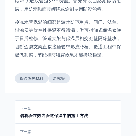
期积水造成管道外壁腐蚀。管壳外表面必须做防潮
层，用防潮贴面带缠绕或涂刷专用防潮涂料。
冷冻水管保温的细部是漏水防范重点。阀门、法兰、
过滤器等管件处保温不得遗漏，做可拆卸式保温盒便
于日后检修。管道支架与保温层相交处垫隔冷垫块，
阻断金属支架直接接触管壁形成冷桥。暖通工程中保
温做扎实，节能和防结露效果才能持续稳定。
保温隔热材料
岩棉管
上一篇
岩棉管在热力管道保温中的施工方法
下一篇