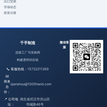
出口贸易
市场动态
政策法规
千手制造
微信客
服
连接工厂与采购商
构建透明供应链
📞 客服热线：
15732211269
📧
商务
qianshou@1000hand.com
合
作：
📍 公司地
湖北省武汉市洪山区
址：
书城路46号