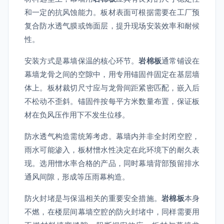
和一定的抗风蚀能力。板材表面可根据需要在工厂预
复合防水透气膜或饰面层，提升现场安装效率和耐候
性。
安装方式是幕墙保温的核心环节。
岩棉板
通常铺设在
幕墙龙骨之间的空隙中，用专用锚固件固定在基层墙
体上。板材裁切尺寸应与龙骨间距紧密匹配，嵌入后
不松动不歪斜。锚固件按每平方米数量布置，保证板
材在负风压作用下不发生位移。
防水透气构造需统筹考虑。幕墙内并非全封闭空腔，
雨水可能渗入，板材憎水性决定在此环境下的耐久表
现。选用憎水率合格的产品，同时幕墙背部预留排水
通风间隙，形成等压雨幕构造。
防火封堵是与保温相关的重要安全措施。
岩棉板
本身
不燃，在楼层间幕墙空腔的防火封堵中，同样需要用