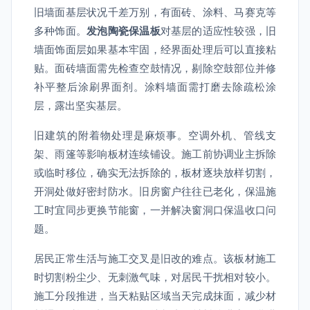
旧墙面基层状况千差万别，有面砖、涂料、马赛克等
多种饰面。
发泡陶瓷保温板
对基层的适应性较强，旧
墙面饰面层如果基本牢固，经界面处理后可以直接粘
贴。面砖墙面需先检查空鼓情况，剔除空鼓部位并修
补平整后涂刷界面剂。涂料墙面需打磨去除疏松涂
层，露出坚实基层。
旧建筑的附着物处理是麻烦事。空调外机、管线支
架、雨篷等影响板材连续铺设。施工前协调业主拆除
或临时移位，确实无法拆除的，板材逐块放样切割，
开洞处做好密封防水。旧房窗户往往已老化，保温施
工时宜同步更换节能窗，一并解决窗洞口保温收口问
题。
居民正常生活与施工交叉是旧改的难点。该板材施工
时切割粉尘少、无刺激气味，对居民干扰相对较小。
施工分段推进，当天粘贴区域当天完成抹面，减少材