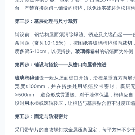
台，严禁直接踩踏已铺设的棉毡，以免压实破坏蓬松结
第三步：基层处理与尺寸裁剪
铺设前，钢结构屋面须清除焊渣、锈迹及尖锐凸起——
条间距（常见1.0-1.5米），按图纸将玻璃棉毡横向
度多留5-10cm，以便搭接。
玻璃棉卷材
的铝箔面为外侧
第四步：铺设与搭接——从檐口向屋脊推进
玻璃棉毡
铺设一般从屋面檐口开始，沿檩条垂直方向展
宽度≥100mm，并在搭接处用铝箔胶带密封；底层
≥500mm，避免形成贯通缝。对于墙体保温，棉毡应
设时用木棒或滚轴轻压，让棉毡与基层贴合但不过度压缩
第五步：固定与防潮密封
采用带垫片的自攻螺钉或金属压条固定，每平方米不少于2