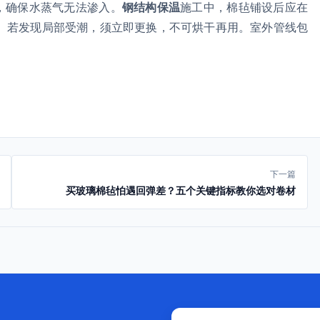
，确保水蒸气无法渗入。
钢结构保温
施工中，棉毡铺设后应在
湿。若发现局部受潮，须立即更换，不可烘干再用。室外管线包
。
下一篇
买玻璃棉毡怕遇回弹差？五个关键指标教你选对卷材