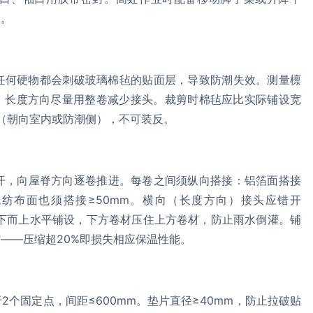
构。
任何硬物都会刺破玻璃棉毡的贴面层，导致防潮失效。测量檩
裁切，长度方向尽量用整卷减少接头。裁剪时棉毡应比实际铺设宽
（朝向室内或防潮侧），不可装反。
开，向屋脊方向逐卷推进。每卷之间须纵向搭接：铝箔面搭接
无纺布面也须搭接≥50mm。横向（长度方向）接头应错开
自下而上水平铺设，下方卷材压住上方卷材，防止雨水倒灌。铺
——压缩超20%即损失相应保温性能。
个固定点，间距≤600mm。垫片直径≥40mm，防止拉破贴