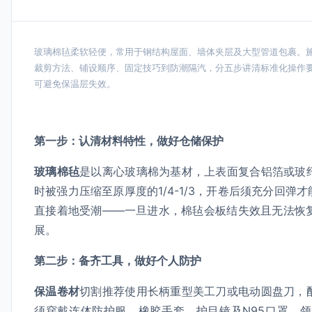
玻璃棉毡柔软轻便，常用于钢结构屋面、墙体夹层及大型管道包裹。
裁剪方法、铺设顺序、固定技巧到防潮隔汽，分五步讲清标准化操作
可避免保温层失效。
第一步：认清材料特性，做好仓储保护
玻璃棉毡
是以离心玻璃棉为基材，上表面复合铝箔或玻
时被强力压缩至原厚度的1/4-1/3，开卷后须充分回
直接着地受潮——一旦进水，棉毡会板结失效且无法恢
展。
第二步：备齐工具，做好个人防护
保温卷材
切割推荐使用长柄重型美工刀或电动圆盘刀，
须穿戴连体防护服、橡胶手套、护目镜及N95口罩，