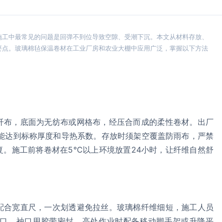
施工中最常见的问题是回弹不到位导致空隙、受潮下沉。本文从材料存放、
要点。玻璃棉毡保温卷材在工业厂房和农业大棚中应用广泛，掌握以下方法
纤布，底面为无纺布或网格布，经压合而成的柔性卷材。出厂
弹才能达到标称厚度和导热系数。存放时须架空覆盖防雨布，严禁
复。施工前将卷材在5℃以上环境放置24小时，让纤维自然舒
配合宽直尺，一次划透避免拉丝。玻璃棉纤维细短，施工人员
领口、袖口用胶带密封。高处作业时配备移动脚手架或升降平