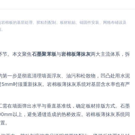
与岩棉板的基层处理、胶粘剂配制、板材粘贴、锚固件安装、网格布铺设及
南。
环节。本文聚焦
石墨聚苯板
与
岩棉板薄抹灰
两大主流体系，拆
的第一步是彻底清理墙面浮灰、油污和松散物，凹凸处用水泥
过5mm时须重新抹灰。岩棉板薄抹灰系统对基层含水率也有严
工需在墙面弹出水平与垂直基准线，确定板材排版方式。石墨
开200mm以上，避免通缝造成的热桥效应。岩棉板薄抹灰系统同
布置。