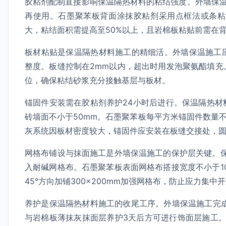
胶粘剂配制直接影响保温隔热材料的粘结强度。外墙保
再使用。石墨聚苯板背面涂抹胶粘剂采用点框法或条粘
大，粘结面积需提高至50%以上，且岩棉板粘贴前需在
板材粘贴是保温隔热材料施工的精细活。外墙保温施工
整度。板缝控制在2mm以内，超出时用发泡聚氨酯填
位，确保粘结砂浆充分接触基层与板材。
锚固件安装需在胶粘剂养护24小时后进行。保温隔热材
砖墙面不小于50mm。石墨聚苯板每平方米锚固件数量不
灰系统因板材密度较大，锚固件应安装在板缝交接处，圆盘
网格布铺设与抹面施工是外墙保温施工的保护层关键。保
入耐碱网格布。石墨聚苯板表面网格布搭接宽度不小于1
45°方向加铺300×200mm加强网格布，防止应力集中
养护是保温隔热材料施工的收尾工序。外墙保温施工完
与岩棉板薄抹灰抹面层养护3天后方可进行饰面层施工。