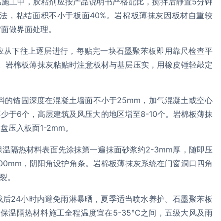
温施工中，胶粘剂应按产品说明书严格配比，搅拌后静置5分钟
法，粘结面积不小于板面40%。岩棉板薄抹灰因板材自重较
背面做界面处理。
应从下往上逐层进行，每贴完一块石墨聚苯板即用靠尺检查平
充。岩棉板薄抹灰粘贴时注意板材与基层压实，用橡皮锤轻敲定
料的锚固深度在混凝土墙面不小于25mm，加气混凝土或空心
少于6个，高层建筑及风压大的地区增至8-10个。岩棉板薄抹
压入板面1-2mm。
温隔热材料表面先涂抹第一遍抹面砂浆约2-3mm厚，随即压
00mm，阴阳角设护角条。岩棉板薄抹灰系统在门窗洞口四角
开裂。
成后24小时内避免雨淋暴晒，夏季适当喷水养护。石墨聚苯板
保温隔热材料施工全程温度宜在5-35℃之间，五级大风及雨