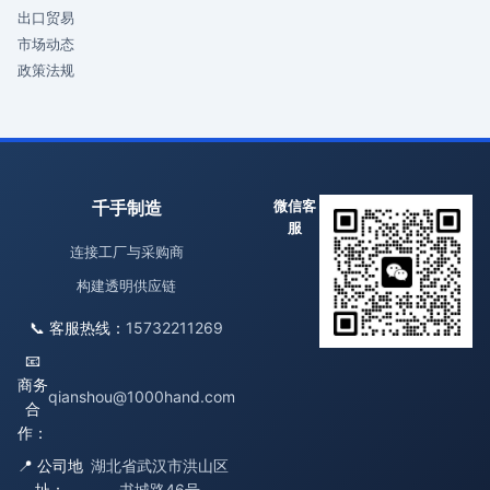
出口贸易
市场动态
政策法规
千手制造
微信客
服
连接工厂与采购商
构建透明供应链
📞 客服热线：
15732211269
📧
商务
qianshou@1000hand.com
合
作：
📍 公司地
湖北省武汉市洪山区
址：
书城路46号