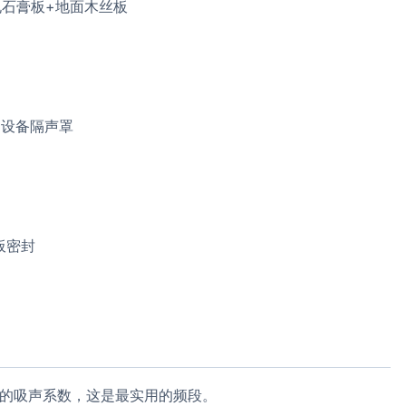
孔石膏板+地面木丝板
+设备隔声罩
板密封
Hz）的吸声系数，这是最实用的频段。