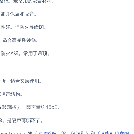
，价格低。最常用的吸音材料。
棉。兼具保温和吸音。
饰性好。但防火等级B1。
1。适合高品质装修。
），防火A级。常用于吊顶。
软可弯折，适合夹层使用。
筑隔声结构。
充玻璃棉），隔声量约45dB。
dB。是隔声薄弱环节。
cl.com/）的
《玻璃棉板、管、毡选型》
和
《玻璃棉毡在钢