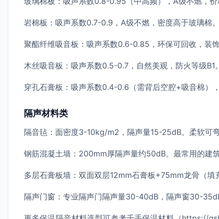
玻璃棉板：吸声系数0.8-0.95（中高频），A级不燃
岩棉板：吸声系数0.7-0.9，A级不燃，密度高于玻璃
聚酯纤维吸音板：吸声系数0.6-0.85，环保可回收，装
木丝吸音板：吸声系数0.5-0.7，自然美观，防火等级B
穿孔石膏板：吸声系数0.4-0.6（需背后空腔+吸音棉
隔声材料类
隔音毡：面密度3-10kg/m2，隔声量15-25dB。柔
钢筋混凝土墙：200mm厚隔声量约50dB。最常用的建
多层石膏板墙：双面双层12mm石膏板+75mm龙骨（填
隔声门窗：专业隔声门隔声量30-40dB，隔声窗30-35
更多保温隔音材料选型可参考千手保温材料（https://qsbw