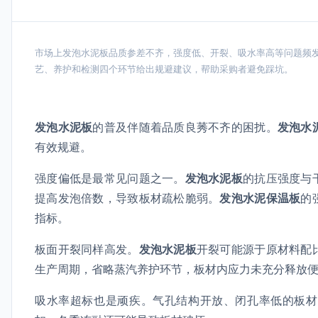
市场上发泡水泥板品质参差不齐，强度低、开裂、吸水率高等问题频
艺、养护和检测四个环节给出规避建议，帮助采购者避免踩坑。
发泡水泥板
的普及伴随着品质良莠不齐的困扰。
发泡水
有效规避。
强度偏低是最常见问题之一。
发泡水泥板
的抗压强度与
提高发泡倍数，导致板材疏松脆弱。
发泡水泥保温板
的
指标。
板面开裂同样高发。
发泡水泥板
开裂可能源于原材料配
生产周期，省略蒸汽养护环节，板材内应力未充分释放
吸水率超标也是顽疾。气孔结构开放、闭孔率低的板材