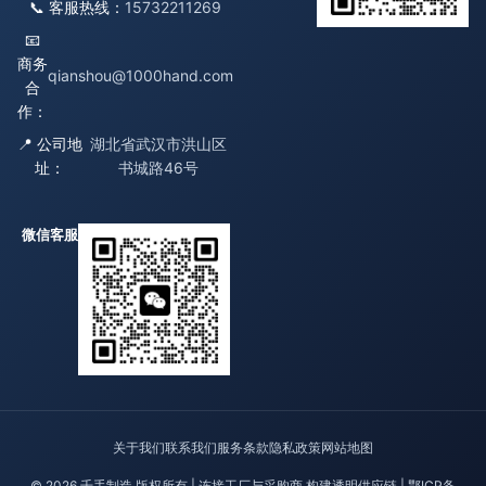
📞 客服热线：
15732211269
📧
商务
qianshou@1000hand.com
合
作：
📍 公司地
湖北省武汉市洪山区
址：
书城路46号
微信客服
关于我们
联系我们
服务条款
隐私政策
网站地图
© 2026 千手制造 版权所有 | 连接工厂与采购商 构建透明供应链 |
鄂ICP备