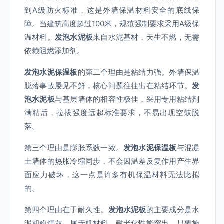
到A级防火标准，这是外墙保温材料安全的底线保
障。当建筑高度超过100米，规范强制要求采用A级保
温材料。
发泡水泥板
来自水泥基材，天生不燃，无需
依赖阻燃添加剂。
发泡水泥保温板
的第二个理由是粘结力强。外墙保温
脱落事故屡见不鲜，核心问题往往出在粘结环节。
发
泡水泥板
与基层墙体的相容性极佳，采用专用粘结剂
满粘后，拉拔强度远超标准要求，不易出现空鼓脱
落。
第三个理由是膨胀系数一致。
发泡水泥保温板
与混凝
土墙体的热胀冷缩同步，不会因温差反复作用产生界
面应力破坏，这一点是许多有机保温材料无法比拟
的。
第四个理由在于耐久性。
发泡水泥板
的主要成分是水
泥和粉煤灰，属无机材料，耐老化性能突出。只要施