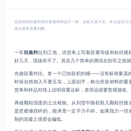
拉回来的轻集料有时看着和样品不一样，送检又来不及。本文提供几
做出基本质量判断。
一车
轻集料
拉到工地，供货单上写着容重等级和粒径规
好几天，现场等不了。其实几个简单的测试在卸车之前
先做容重对比。拿一个已知容积的桶——没有标准量器的
时候自然倒入不要压实，上面刮平，称出所装材料的重
货单和样品对得上说明容重达标，差得远就要暂缓接收
再做颗粒强度的土法检验。从到货中随机取几颗粒径接
是坚硬难捏碎的，能承受一定手力不碎。如果指力一捏
制的混凝土强度会偏低。