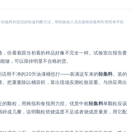
个轻集料到货后的快速判断方法，帮助验收人员在接收轻集料时用简单手段
格，但看着跟当初看的样品好像不完全一样。试验室出报告要
就能做，可以筛掉明显不合格的货。
话用干净的20升油漆桶也行——装满这车来的
轻集料
。装的
量。把重量除以桶容积，算出现场实测松散容重。与供应商出
。
近的颗粒，用拇指和食指用力捏。优质中粗
轻集料
单颗粒应该
就碎成几瓣，说明颗粒焙烧温度不足或者烧成质量差，用它配