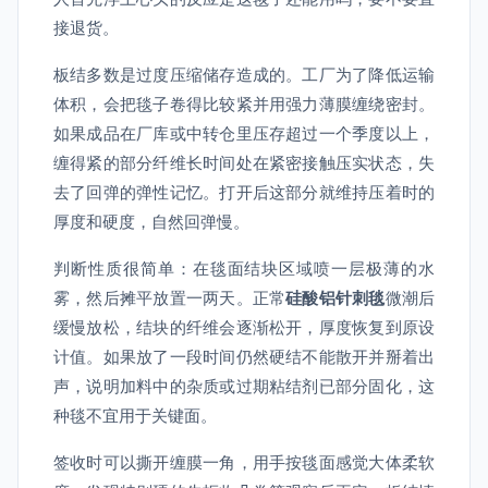
接退货。
板结多数是过度压缩储存造成的。工厂为了降低运输
体积，会把毯子卷得比较紧并用强力薄膜缠绕密封。
如果成品在厂库或中转仓里压存超过一个季度以上，
缠得紧的部分纤维长时间处在紧密接触压实状态，失
去了回弹的弹性记忆。打开后这部分就维持压着时的
厚度和硬度，自然回弹慢。
判断性质很简单：在毯面结块区域喷一层极薄的水
雾，然后摊平放置一两天。正常
硅酸铝针刺毯
微潮后
缓慢放松，结块的纤维会逐渐松开，厚度恢复到原设
计值。如果放了一段时间仍然硬结不能散开并掰着出
声，说明加料中的杂质或过期粘结剂已部分固化，这
种毯不宜用于关键面。
签收时可以撕开缠膜一角，用手按毯面感觉大体柔软