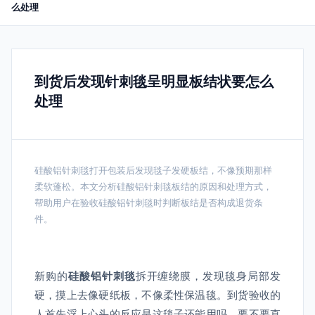
么处理
到货后发现针刺毯呈明显板结状要怎么
处理
硅酸铝针刺毯打开包装后发现毯子发硬板结，不像预期那样
柔软蓬松。本文分析硅酸铝针刺毯板结的原因和处理方式，
帮助用户在验收硅酸铝针刺毯时判断板结是否构成退货条
件。
新购的
硅酸铝针刺毯
拆开缠绕膜，发现毯身局部发
硬，摸上去像硬纸板，不像柔性保温毯。到货验收的
人首先浮上心头的反应是这毯子还能用吗，要不要直