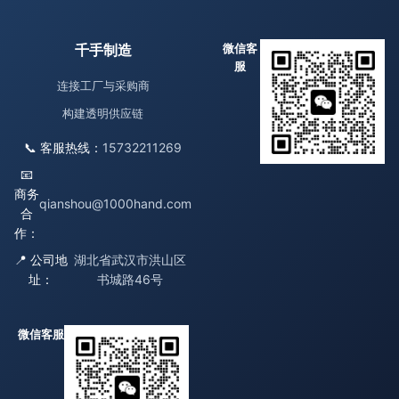
千手制造
微信客
服
连接工厂与采购商
构建透明供应链
📞 客服热线：
15732211269
📧
商务
qianshou@1000hand.com
合
作：
📍 公司地
湖北省武汉市洪山区
址：
书城路46号
微信客服