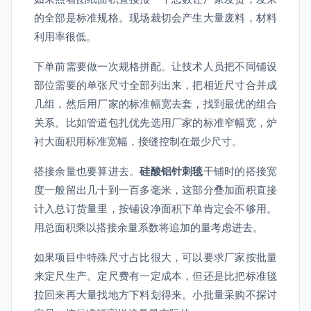
的全部是标准规格。现场裁切会产生大量废料，材料
利用率很低。
下单前需要做一次规格拼配。让技术人员把不同铺设
部位需要的单张尺寸全部列出来，把相近尺寸合并成
几组，然后用厂家的标准幅宽去套，找到最优的组合
关系。比如管道包扎优先选用厂家的标准窄幅宽，炉
衬大面积用标准宽幅，接缝控制在最少尺寸。
搭接余量也要算进去。
硅酸铝针刺毯
干铺时的搭接宽
度一般留出几十到一百多毫米，这部分叠加面积直接
计入总订货量里，按铺设净面积下单肯定会不够用。
用总面积乘以搭接余量系数将追加的量考虑进去。
如果项目中特殊尺寸占比很大，可以要求厂家按批量
来定尺生产。定尺费有一定成本，但还是比把标准毯
拉回来再大量找地方下料划得来。小批量采购不探讨