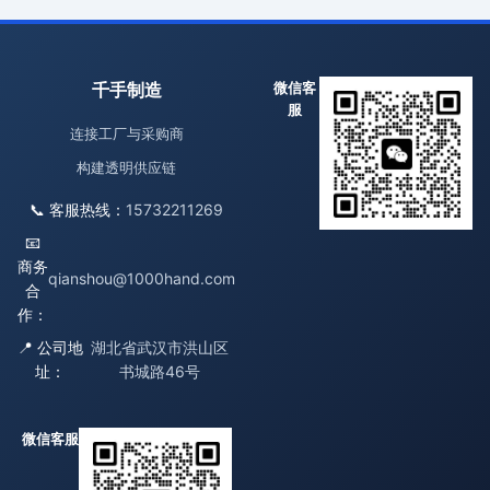
千手制造
微信客
服
连接工厂与采购商
构建透明供应链
📞 客服热线：
15732211269
📧
商务
qianshou@1000hand.com
合
作：
📍 公司地
湖北省武汉市洪山区
址：
书城路46号
微信客服