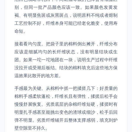
别，但同一批产品颜色应该一致。如果颜色发黄发
褐、有明显焦斑或灰黑斑点，说明原料不纯或者熔制
工艺控制不好，纤维本身可能已经老化脆变，使用寿
命短。
接着看均匀度。把袋子里的棉料倒出摊开，纤维分布
应该是细腻均匀的长纤维状态，没有明显结块或生
团。如果一坨一坨地团在一块，说明生产过程中纤维
没拉开或受潮后板结。结块的棉料填充后这些地方保
温效果比散开的地方差。
手感最为关键。从棉料中抓一把揉搓几下：好质量的
棉料手感柔软蓬松，纤维长且有弹性，揉搓后松手会
慢慢舒展恢复。劣质底层的杂棉纤维短硬，揉搓时有
明显扎手感甚至能挑出变色的渣球或细沙，松手后回
弹不明显。劣质纤维铺开后整体支撑感弱，填充到炉
壁空隙里不持久。