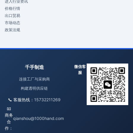
进入行业资讯
价格行情
出口贸易
市场动态
政策法规
千手制造
微信客
服
连接工厂与采购商
构建透明供应链
📞 客服热线：
15732211269
📧
商务
qianshou@1000hand.com
合
作：