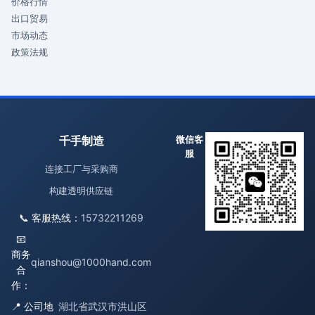
价格行情
出口贸易
市场动态
政策法规
千手制造
微信客
服
连接工厂与采购商
构建透明供应链
📞 客服热线：
15732211269
📧
商务
qianshou@1000hand.com
合
作：
📍 公司地
湖北省武汉市洪山区