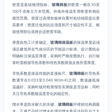
密度是基础物理指标。
玻璃棉板
的密度一般在30至
100千克每立方米范围。外墙外保温常用密度有相应
规范范围。密度过高增加板材自重对粘结锚固提出更
高要求，密度过低则抗拉强度和尺寸稳定性不足。根
据使用部位选择合适密度等级。
厚度由热工计算确定。
玻璃棉保温板
的保温厚度必须
满足建筑所在气候分区的节能设计标准。设计图纸会
明确标注保温层厚度，采购时严格按图执行。自行核
算时需根据导热系数和传热系数限值反推所需厚度。
导热系数是保温性能的直接标尺。
玻璃棉板
的导热系
数通常在0.033至0.040 W/(m·K)之间，数值越低保
温越好。采购时核对检测报告实测值是否达标，同时
关注导热系数随温度变化的稳定性。
憎水率是防水耐久的关键。
玻璃棉板
纤维状结构易吸
水，正规产品经过憎水处理后憎水率应达到百分之九