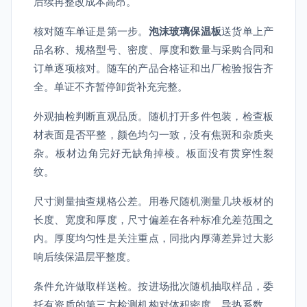
后续再整改成本高昂。
核对随车单证是第一步。
泡沫玻璃保温板
送货单上产
品名称、规格型号、密度、厚度和数量与采购合同和
订单逐项核对。随车的产品合格证和出厂检验报告齐
全。单证不齐暂停卸货补充完整。
外观抽检判断直观品质。随机打开多件包装，检查板
材表面是否平整，颜色均匀一致，没有焦斑和杂质夹
杂。板材边角完好无缺角掉棱。板面没有贯穿性裂
纹。
尺寸测量抽查规格公差。用卷尺随机测量几块板材的
长度、宽度和厚度，尺寸偏差在各种标准允差范围之
内。厚度均匀性是关注重点，同批内厚薄差异过大影
响后续保温层平整度。
条件允许做取样送检。按进场批次随机抽取样品，委
托有资质的第三方检测机构对体积密度、导热系数、