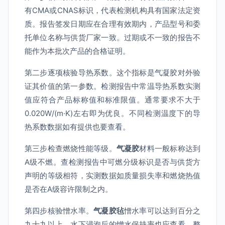
有CMA或CNAS标识，代表检测机构具有国家法定资
质。报告签发日期应在合理有效期内，产品型号和委
托单位名称与供货厂家一致。过期或不一致的报告不
能作为本批次产品的合格证明。
第二步逐项核验导热系数。这个指标是气凝胶对外验
证其价值的第一参数。检测报告中常温导热系数实测
值应符合产品标称值和标准限值。通常要求不大于
0.020W/(m·K)左右即为优良。不同检测温度下的导
热系数数据如有提供也要查看。
第三步检查燃烧性能等级。
气凝胶
材料一般标称达到
A级不燃。查检测报告中可燃分级标识是否与供货方
声明的等级相符，实测数据如质量损失率和燃烧热值
是否在A级容许限制之内。
第四步核验憎水率。
气凝胶毡
憎水率可以达到百分之
九十九以上。水下浸泡后的憎水保持率也应查看，整