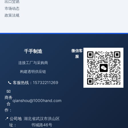
出口贸易
市场动态
政策法规
千手制造
微信客
服
连接工厂与采购商
构建透明供应链
📞 客服热线：
15732211269
📧
商务
qianshou@1000hand.com
合
作：
📍 公司地
湖北省武汉市洪山区
址：
书城路46号