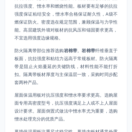
抗拉强度、憎水率和燃烧性能。板材要有足够的抗拉
强度保证粘结安全，憎水率合格保证耐久性，A级不
燃保证防火。密度选在规定范围，兼顾保温与力学性
能。高层建筑外墙对板材的抗风压和锚固要求更高，
不宜选用强度边缘规格。
防火隔离带部位推荐选购
岩棉带
。
岩棉带
纤维垂直于
板面，抗拉强度和粘结力远高于常规板材。防火隔离
带是阻止火焰蔓延的关键防线，材料性能不能打折
扣。隔离带板材厚度与主保温层一致，采购时同步配
套两种产品。
屋面保温用板对抗压强度和憎水率要求更高。选购屋
面专用高密度型号，抗压强度满足上人或不上人屋面
设计要求。屋面倒置式做法中憎水率尤为重要，选购
憎水处理充分的优质产品。
幕墙保温用板注重尺寸稳定性。幕墙内板材通常外露