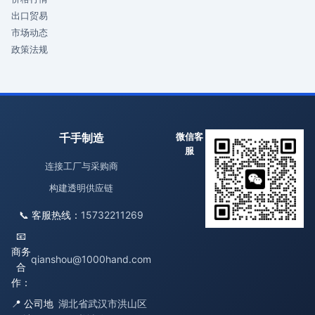
出口贸易
市场动态
政策法规
千手制造
微信客
服
连接工厂与采购商
构建透明供应链
📞 客服热线：
15732211269
📧
商务
qianshou@1000hand.com
合
作：
📍 公司地
湖北省武汉市洪山区