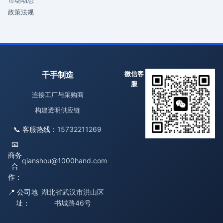
市场动态
政策法规
千手制造
微信客
服
连接工厂与采购商
构建透明供应链
📞 客服热线：
15732211269
📧
商务
qianshou@1000hand.com
合
作：
📍 公司地
湖北省武汉市洪山区
址：
书城路46号