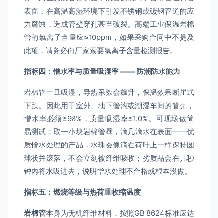
表面，在高温高湿环境下引发不锈钢或碳钢管道的应
力腐蚀，造成管壁穿孔甚至破裂。高端工业保温岩棉
管的氯离子含量应≤10ppm，如果采购合同中不提及
此项，请务必向厂家索要氯离子含量检测报告。
指标四：憎水率与质量吸湿率 —— 防潮防水能力
岩棉管一旦吸湿，导热系数会飙升，保温效果断崖式
下跌。因此用于室外、地下管沟或潮湿车间的管壳，
憎水率必须≥98%，质量吸湿率≤1.0%。可现场做简
易测试：取一小块岩棉管壁，滴几滴水在表面——优
质憎水处理的产品，水珠会像滴在荷叶上一样保持圆
球状并滚落，不会立刻被纤维吸收；劣质品会在几秒
钟内将水吸进去，说明憎水处理不合格或根本没做。
指标五：燃烧等级与热荷重收缩温度
岩棉管
本身为无机纤维材料，按照GB 8624标准应达