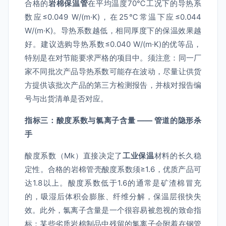
合格的
岩棉保温管
在平均温度70℃工况下的导热系
数应≤0.049 W/(m·K)，在25℃常温下应≤0.044
W/(m·K)。导热系数越低，相同厚度下的保温效果越
好。建议选购导热系数≤0.040 W/(m·K)的优等品，
特别是在对节能要求严格的项目中。须注意：同一厂
家不同批次产品导热系数可能存在波动，尽量让供货
方提供该批次产品的第三方检测报告，并核对报告编
号与出货清单是否对应。
指标三：酸度系数与氯离子含量 —— 管道的隐形杀
手
酸度系数（Mk）直接决定了
工业保温
材料的长久稳
定性。合格的岩棉管壳酸度系数须≥1.6，优质产品可
达1.8以上。酸度系数低于1.6的通常是矿渣棉冒充
的，吸湿后体积会膨胀、纤维分解，保温层很快失
效。此外，氯离子含量是一个很容易被忽视的致命指
标：某些劣质岩棉制品中残留的氯离子会附着在钢管