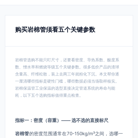
购买岩棉管须看五个关键参数
岩棉管选购不能只盯尺寸，还要看密度、导热系数、酸度系
数、憎水率和燃烧等级五个关键参数。很多低价产品的渣球
含量高、纤维松散，装上去两三年就粉化下沉。本文帮你逐
一厘清哪些指标是硬性门槛，哪些数据必须当场取样核实。
岩棉保温管工业保温的选型直接决定管道系统的寿命与能
耗，以下五个选购指标值得重点检查。
指标一：密度（容重）—— 选不选的直接标尺
岩棉管
的密度范围通常在70-150kg/m³之间，选哪一