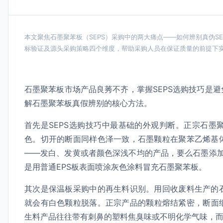
本文聚焦石墨聚苯板（SEPS）采购中的两大痛点——如何辨别真伪S
标验证及源头采购策略四个维度，帮助采购人员在保证质量的前提下
石墨聚苯板市场产品良莠不齐，掌握SEPS选购技巧是
解石墨聚苯板真假辨别的核心方法。
首先是SEPS选购技巧中最基础的外观判断。正宗石
色。切开的断面同样色泽一致，石墨颗粒在聚苯乙烯基
——发白、发黄或者颜色深浅不均的产品，要么石墨添加量严
是用普通EPS板表面喷涂灰色涂料冒充石墨聚苯板。
其次是保温板采购中的再生料识别。用回收废料生产的
就会有白色颗粒脱落。正宗产品的颗粒熔结紧密，断面
生料产品往往带有刺鼻的塑料焦臭味或不明化学气味，