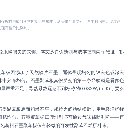
EPS板材与如何科学控制采购成本，从石墨含量鉴别、再生料识别、厚度达
实现高性价比采购。
避免采购损失的关键。本文从真伪辨别与成本控制两个维度，拆
墨聚苯板因添加了天然鳞片石墨，通体呈现均匀的银灰色或深灰
体中分布均匀。石墨聚苯板真假辨别的第一条经验就是看颜色
重不足，导热系数远达不到标称的0.032W/(m·K)；要么
石墨聚苯板表面粗糙不平，颗粒之间粘结松散，用手轻轻搓揉
细腻均匀。石墨聚苯板真假辨别还可通过气味辅助判断——再
而纯新料石墨聚苯板仅有轻微的可发性聚苯乙烯原料味。